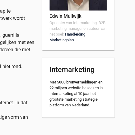
ap te
Edwin Muilwijk
etwerk wordt
Oprichter van Intemarketing, B2B
.
marketing manager en auteur van
het boek
Handleiding
 guerrilla
Marketingplan
.
rgelijken met een
edereen die met
 niet rond.
Intemarketing
Met
5000 bronvermeldingen
en
22 miljoen
website bezoeken is
Intemarketing al 10 jaar het
grootste marketing strategie
ternet. In dat
platform van Nederland.
htige vorm van