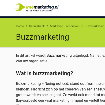
Overslaan
en
naar
de
inhoud
Home
Kennisbank
Marketing Technieken
Buzzmarketing
gaan
Kruimelpad
Buzzmarketing
In dit artikel wordt
Buzzmarketing
uitgelegd. Na het le
van uw organisatie.
Wat is buzzmarketing?
Buzzmarketing = "being noticed, stand out from the
brengen. Het richt zich op het creeeren van een sneeuw
groter wordt en sneller gaat. Zo werkt ook mond-tot
(bijvoorbeeld een viral marketing filmpje) en vertelt ti