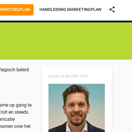
share
ARKETINGPLAN
HANDLEIDING MARKETINGPLAN
tegisch beleid
Versie
14-09-2020 14:31
lame op gang te
rolt en steeds
nicatie
ersonen over het