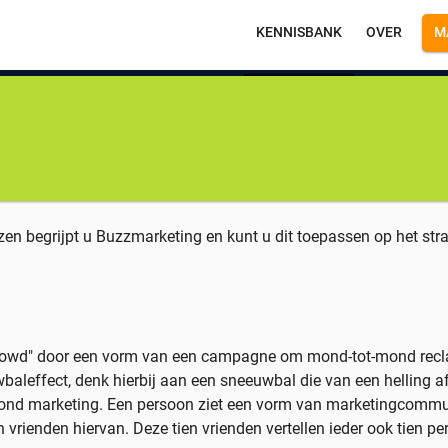
KENNISBANK
OVER
M
Main
navigation
zen begrijpt u Buzzmarketing en kunt u dit toepassen op het stra
 crowd" door een vorm van een campagne om mond-tot-mond rec
baleffect, denk hierbij aan een sneeuwbal die van een helling af
-mond marketing. Een persoon ziet een vorm van marketingcommu
en vrienden hiervan. Deze tien vrienden vertellen ieder ook tien p