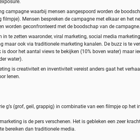
 exposure.
ing campagne waarbij mensen aangespoord worden de boodsch
ng filmpje). Mensen bespreken de campagne met elkaar en het n
mensen worden geconfronteerd met de boodschap van de campagne
n te zetten waaronder, viral marketing, social media marketing,
g maar ook via traditionele marketing kanalen. De buzz is te ve
k is door het aantal views te bekijken (10% boven water) maar i
der water).
 is creativiteit en inventiviteit vereist anders gaat het verhaal
oor lenen.
g’s (grof, geil, grappig) in combinatie van een filmpje op het in
zmarketing is de pers verschenen. Het is gebleken een zeer krac
te bereiken dan traditionele media.