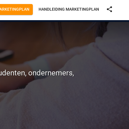
share
ARKETINGPLAN
HANDLEIDING MARKETINGPLAN
tudenten, ondernemers,