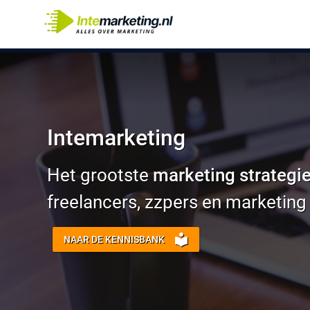
Overslaan
en
naar
de
inhoud
gaan
Intemarketing
Het grootste
marketing strategi
freelancers, zzpers en marketing
NAAR DE KENNISBANK