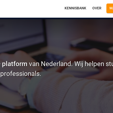
KENNISBANK
OVER
M
Main
navigation
e platform
van Nederland. Wij helpen s
 professionals.